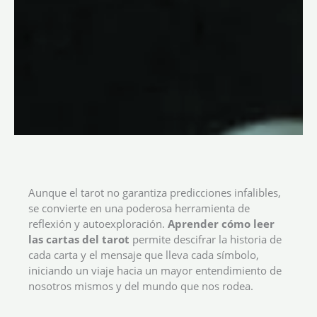
Aunque el tarot no garantiza predicciones infalibles,
se convierte en una poderosa herramienta de
reflexión y autoexploración.
Aprender
cómo leer
las cartas del tarot
permite descifrar la historia de
cada carta y el mensaje que lleva cada símbolo,
iniciando un viaje hacia un mayor entendimiento de
nosotros mismos y del mundo que nos rodea.