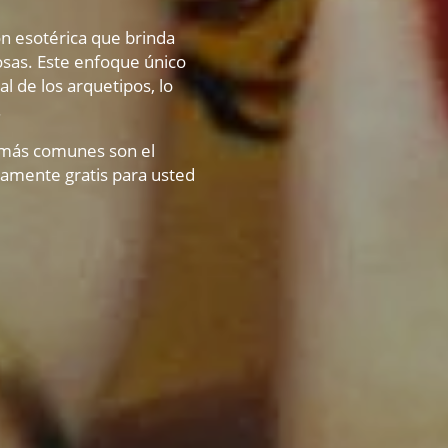
n esotérica que brinda
sas. Este enfoque único
l de los arquetipos, lo
.
s más comunes son el
tamente gratis para usted